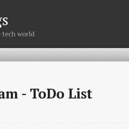
gs
e tech world
m - ToDo List