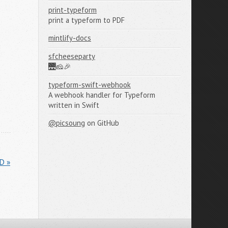
print-typeform
print a typeform to PDF
mintlify-docs
sfcheeseparty
🌉🧀🎉
typeform-swift-webhook
A webhook handler for Typeform
written in Swift
@picsoung
on GitHub
D »