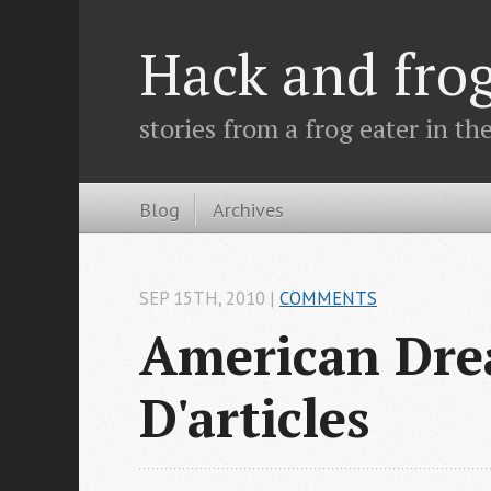
Hack and fro
stories from a frog eater in th
Blog
Archives
SEP 15
TH
, 2010
|
COMMENTS
American Drea
D'articles